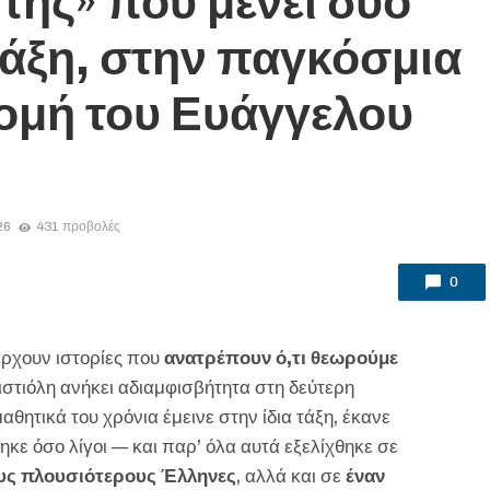
τής» που μένει δυο
τάξη, στην παγκόσμια
ομή του Ευάγγελου
26
431 προβολές
0
άρχουν ιστορίες που
ανατρέπουν ό,τι θεωρούμε
ιστιόλη ανήκει αδιαμφισβήτητα στη δεύτερη
ητικά του χρόνια έμεινε στην ίδια τάξη, έκανε
ηκε όσο λίγοι — και παρ’ όλα αυτά εξελίχθηκε σε
υς πλουσιότερους Έλληνες
, αλλά και σε
έναν