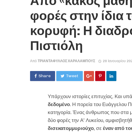
Από «κακός μαθη
φορές στην ίδια 
κορυφή: Η διαδρ
Πιστιόλη
Από
ΤΡΙΑΝΤΆΦΥΛΛΟΣ ΧΑΡΑΛΆΜΠΟΥΣ
28 Ιανουαρίου 20
Share
Tweet
Υπάρχουν ιστορίες επιτυχίας. Και υπ
δεδομένο
. Η πορεία του Ευάγγελου Π
κατηγορία. Ένας άνθρωπος που στα μαθ
δύο φορές την Α’ Λυκείου, αμφισβητήθ
δισεκατομμυριούχο
, σε
έναν από το