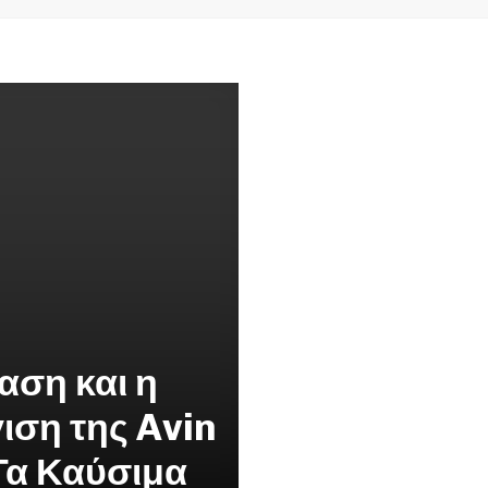
αση και η
ιση της Avin
 Τα Καύσιμα